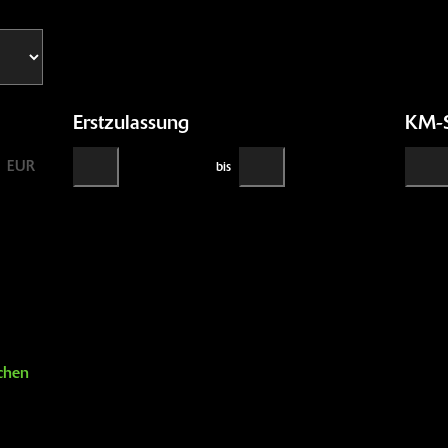
Erstzulassung
KM-
EUR
bis
chen