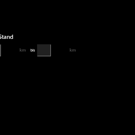
Stand
km
km
bis